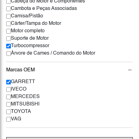
Cabeça do Motor e Componentes
Cambota e Peças Associadas
Camisa/Pistão
Cárter/Tampa do Motor
Motor completo
Suporte de Motor
Turbocompressor
Árvore de Cames / Comando do Motor
Marcas OEM
GARRETT
IVECO
MERCEDES
MITSUBISHI
TOYOTA
VAG