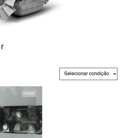
r
Usado