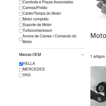
Cambota e Peças Associadas
Camisa/Pistão
Cárter/Tampa do Motor
Motor completo
Suporte de Motor
Turbocompressor
Moto
Árvore de Cames / Comando do
Motor
Marcas OEM
1 artigos
HELLA
MERCEDES
VAG