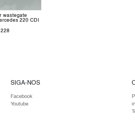
r wastegate
ercedes 220 CDI
228
SIGA-NOS
Facebook
P
Youtube
i
T