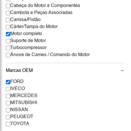
Cabeça do Motor e Componentes
Cambota e Peças Associadas
Camisa/Pistão
Cárter/Tampa do Motor
Motor completo
Suporte de Motor
Turbocompressor
Árvore de Cames / Comando do Motor
Marcas OEM
FORD
IVECO
MERCEDES
MITSUBISHI
NISSAN
PEUGEOT
TOYOTA