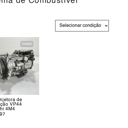
ema de Combustível
Usado
njetora de
uição VP44
shi 4M4
97