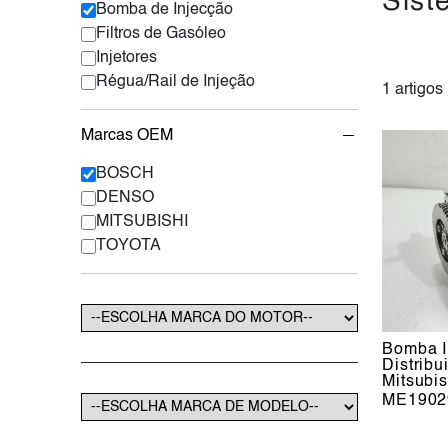
Sist
Bomba de Injecção
Filtros de Gasóleo
Injetores
Régua/Rail de Injeção
1 artigos
Marcas OEM
BOSCH
DENSO
MITSUBISHI
TOYOTA
Bomba I
Distrib
Mitsubi
ME1902