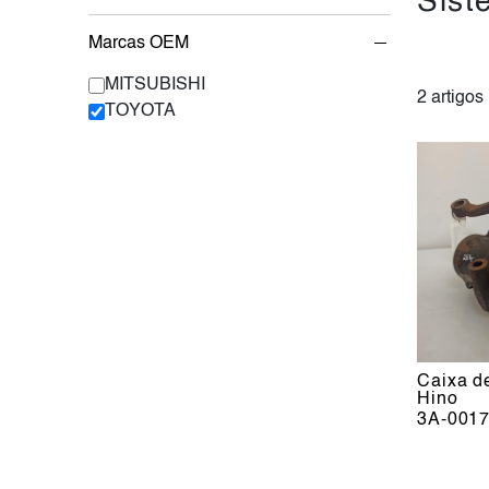
Sist
Marcas OEM
MITSUBISHI
2 artigos
TOYOTA
Caixa d
Hino
3A-001