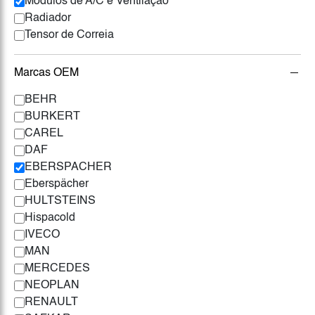
Módulos de A/C e Ventilação
Radiador
Tensor de Correia
Marcas OEM
BEHR
BURKERT
CAREL
DAF
EBERSPACHER
Eberspächer
HULTSTEINS
Hispacold
IVECO
MAN
MERCEDES
NEOPLAN
RENAULT