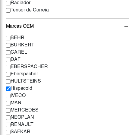
Radiador
Tensor de Correia
Marcas OEM
BEHR
BURKERT
CAREL
DAF
EBERSPACHER
Eberspächer
HULTSTEINS
Hispacold
IVECO
MAN
MERCEDES
NEOPLAN
RENAULT
SAFKAR