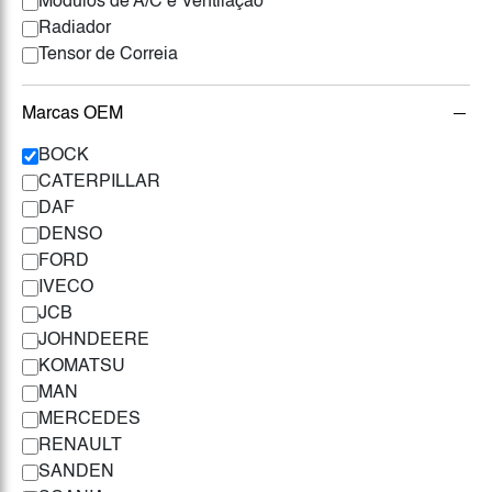
Módulos de A/C e Ventilação
Radiador
Tensor de Correia
Marcas OEM
BOCK
CATERPILLAR
DAF
DENSO
FORD
IVECO
JCB
JOHNDEERE
KOMATSU
MAN
MERCEDES
RENAULT
SANDEN