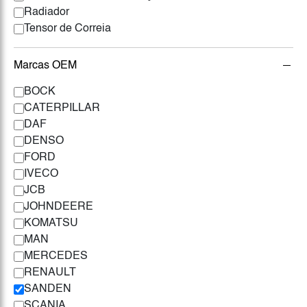
Radiador
Tensor de Correia
Marcas OEM
BOCK
CATERPILLAR
DAF
DENSO
FORD
IVECO
JCB
JOHNDEERE
KOMATSU
MAN
MERCEDES
RENAULT
SANDEN
SCANIA