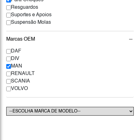
Pára-Choques
Resguardos
Suportes e Apoios
Suspensão Molas
Marcas OEM
DAF
DIV
MAN
RENAULT
SCANIA
VOLVO