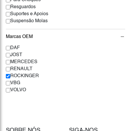
Pára-Choques
Resguardos
Suportes e Apoios
Suspensão Molas
Marcas OEM
DAF
JOST
MERCEDES
RENAULT
ROCKINGER
VBG
VOLVO
SOBRE NÓS
SIGA-NOS