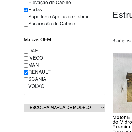
Elevação de Cabine
Portas
Estr
Suportes e Apoios de Cabine
Suspensão de Cabine
Marcas OEM
3 artigos
DAF
IVECO
MAN
RENAULT
SCANIA
VOLVO
Motor El
do Vidr
Premium