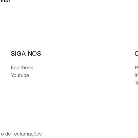
2885
SIGA-NOS
Facebook
P
Youtube
i
T
ro de reclamações
|