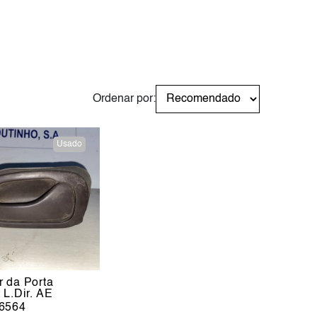
Ordenar por:
Usado
 da Porta
 L.Dir. AE
6564