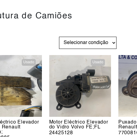
utura de Camiões
Usado
Usado
éctrico Elevador
Motor Eléctrico Elevador
Puxador
o Renault
do Vidro Volvo FE;FL
Renault
;
24425128
770081