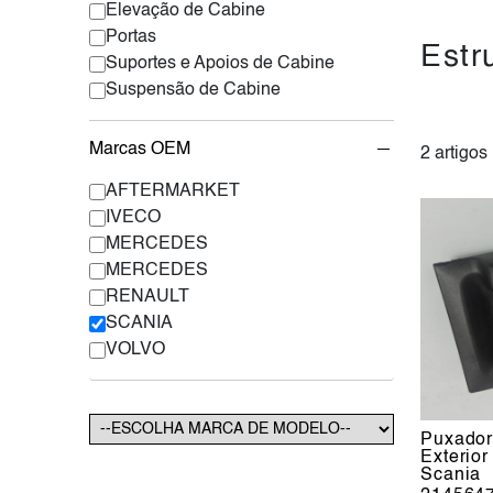
Elevação de Cabine
Portas
Estr
Suportes e Apoios de Cabine
Suspensão de Cabine
Marcas OEM
2 artigos
AFTERMARKET
IVECO
MERCEDES
MERCEDES
RENAULT
SCANIA
VOLVO
Puxador
Exterio
Scania