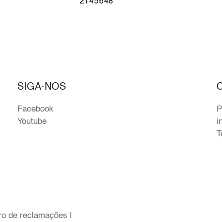
7
2145648
SIGA-NOS
Facebook
P
Youtube
i
T
ro de reclamações
|