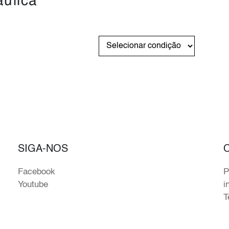
áulica
SIGA-NOS
Facebook
P
Youtube
i
T