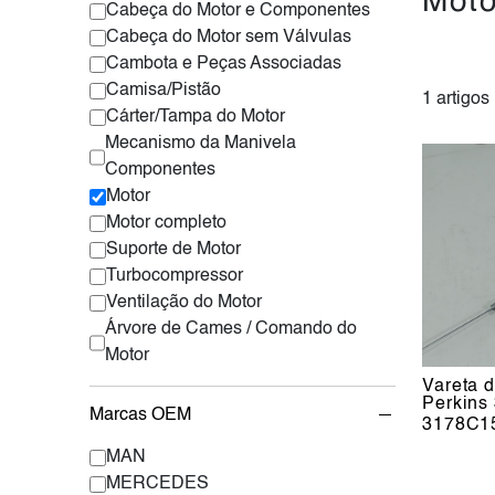
Moto
Cabeça do Motor e Componentes
Cabeça do Motor sem Válvulas
Cambota e Peças Associadas
Camisa/Pistão
1 artigos
Cárter/Tampa do Motor
Mecanismo da Manivela
Componentes
Motor
Motor completo
Suporte de Motor
Turbocompressor
Ventilação do Motor
Árvore de Cames / Comando do
Motor
Vareta 
Perkins
Marcas OEM
3178C1
MAN
MERCEDES