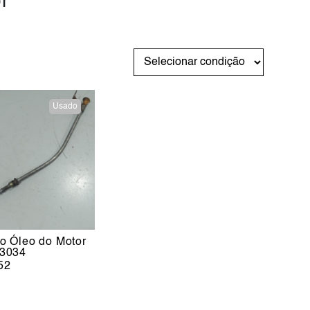
r
Usado
do Óleo do Motor
 3034
52