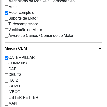
Mecanismo da Manivela Componentes
Motor
Motor completo
Suporte de Motor
Turbocompressor
Ventilação do Motor
Árvore de Cames / Comando do Motor
Marcas OEM
CATERPILLAR
CUMMINS
DAF
DEUTZ
HATZ
ISUZU
IVECO
LISTER PETTER
MAN