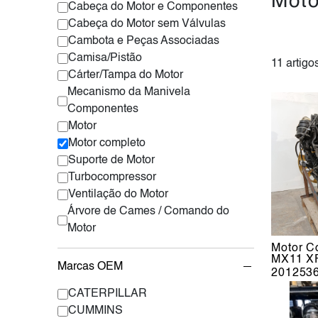
Moto
Cabeça do Motor e Componentes
Cabeça do Motor sem Válvulas
Cambota e Peças Associadas
Camisa/Pistão
11 artigo
Cárter/Tampa do Motor
Mecanismo da Manivela
Componentes
Motor
Motor completo
Suporte de Motor
Turbocompressor
Ventilação do Motor
Árvore de Cames / Comando do
Motor
Motor C
MX11 X
Marcas OEM
201253
CATERPILLAR
CUMMINS