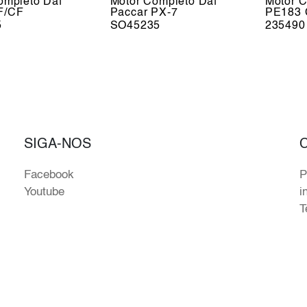
ompleto Daf
Motor Completo Daf
Motor C
F/CF
Paccar PX-7
PE183 
5
SO45235
235490
SIGA-NOS
Facebook
P
Youtube
i
T