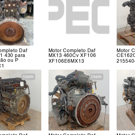
ompleto Daf
Motor Completo Daf
Motor C
 430 para
MX13 460Cv XF106
CE162C
ão ou P
XF106E6MX13
215540
C1
Usado
Usado