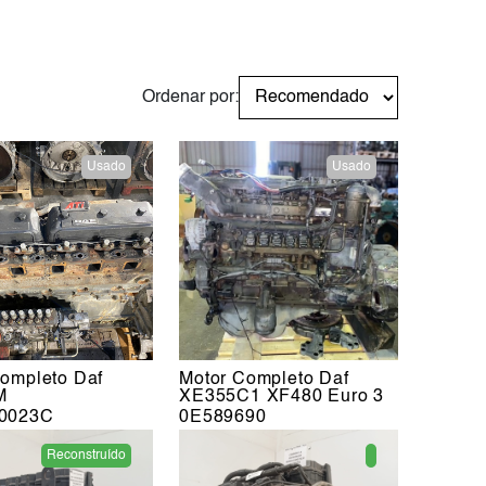
Ordenar por:
Usado
Usado
ompleto Daf
Motor Completo Daf
M
XE355C1 XF480 Euro 3
0023C
0E589690
Reconstruído