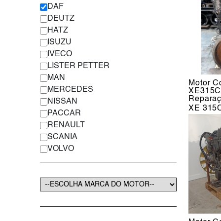
DAF
DEUTZ
HATZ
ISUZU
IVECO
LISTER PETTER
MAN
Motor C
MERCEDES
XE315C1
Reparaç
NISSAN
XE 315
PACCAR
RENAULT
SCANIA
VOLVO