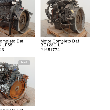
ompleto Daf
Motor Completo Daf
 LF55
BE123C LF
43
21681774
Usado