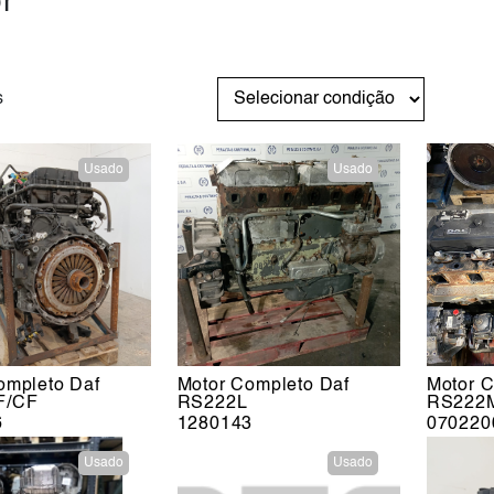
r
s
Usado
Usado
ompleto Daf
Motor Completo Daf
Motor C
F/CF
RS222L
RS222
6
1280143
070220
Usado
Usado