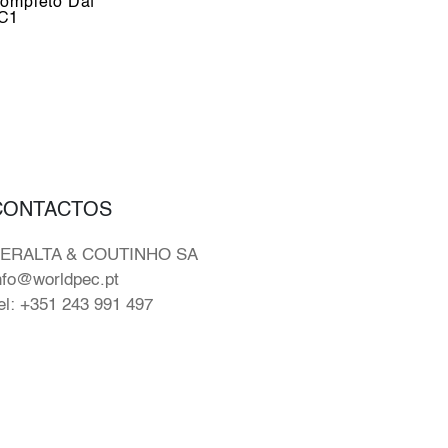
ompleto Daf
C1
CONTACTOS
ERALTA & COUTINHO SA
nfo@worldpec.pt
el: +351 243 991 497