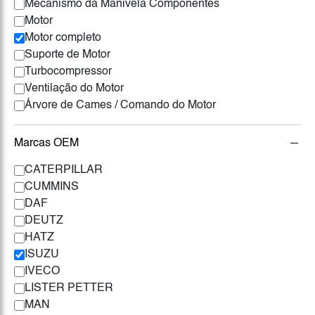
Mecanismo da Manivela Componentes
Motor
Motor completo
Suporte de Motor
Turbocompressor
Ventilação do Motor
Árvore de Cames / Comando do Motor
Marcas OEM
CATERPILLAR
CUMMINS
DAF
DEUTZ
HATZ
ISUZU
IVECO
LISTER PETTER
MAN