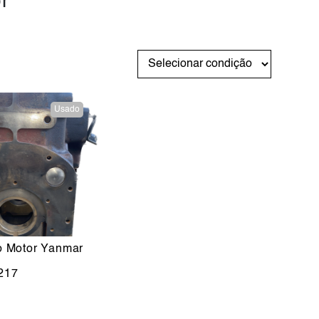
r
Usado
o Motor Yanmar
217