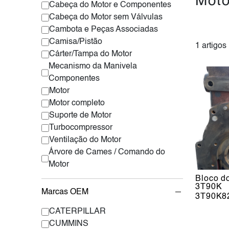
Moto
Cabeça do Motor e Componentes
Cabeça do Motor sem Válvulas
Cambota e Peças Associadas
Camisa/Pistão
1 artigos
Cárter/Tampa do Motor
Mecanismo da Manivela
Componentes
Motor
Motor completo
Suporte de Motor
Turbocompressor
Ventilação do Motor
Árvore de Cames / Comando do
Motor
Bloco d
3T90K
Marcas OEM
3T90K8
CATERPILLAR
CUMMINS