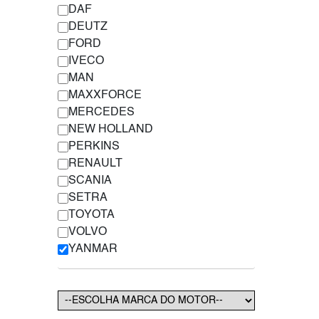
DAF
DEUTZ
FORD
IVECO
MAN
MAXXFORCE
MERCEDES
NEW HOLLAND
PERKINS
RENAULT
SCANIA
SETRA
TOYOTA
VOLVO
YANMAR