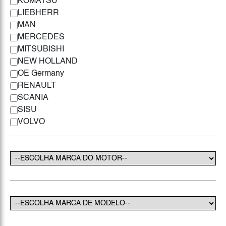
KOMATSU
LIEBHERR
MAN
MERCEDES
MITSUBISHI
NEW HOLLAND
OE Germany
RENAULT
SCANIA
SISU
VOLVO