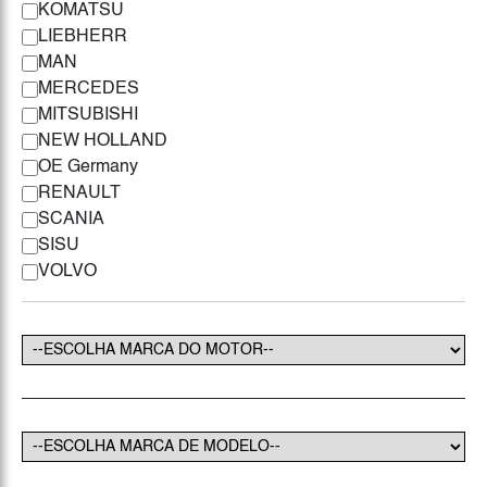
KOMATSU
LIEBHERR
MAN
MERCEDES
MITSUBISHI
NEW HOLLAND
OE Germany
RENAULT
SCANIA
SISU
VOLVO