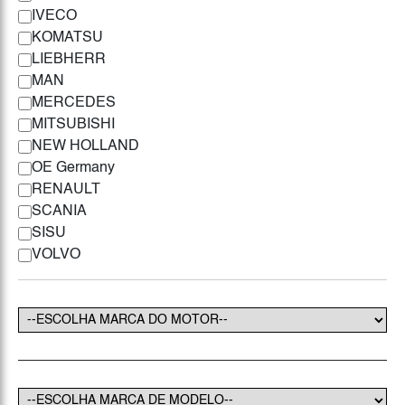
IVECO
KOMATSU
LIEBHERR
MAN
MERCEDES
MITSUBISHI
NEW HOLLAND
OE Germany
RENAULT
SCANIA
SISU
VOLVO