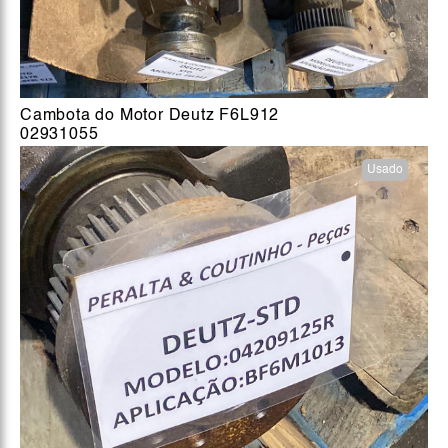
Cambota do Motor Deutz F6L912
02931055
Usado