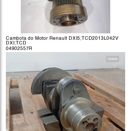
Cambota do Motor Renault DXI5;TCD2013L042V
DXI;TCD
04902557R
Usado