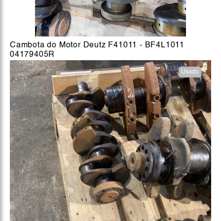
Cambota do Motor Deutz F41011 - BF4L1011
04179405R
Usado