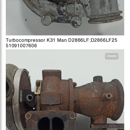
Turbocompressor K31 Man D2866LF;D2866LF25
51091007606
Usado