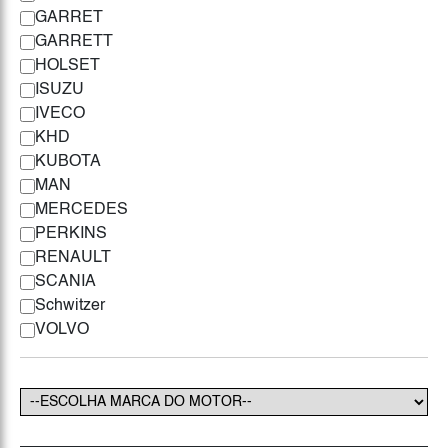
GARRET
GARRETT
HOLSET
ISUZU
IVECO
KHD
KUBOTA
MAN
MERCEDES
PERKINS
RENAULT
SCANIA
Schwitzer
VOLVO