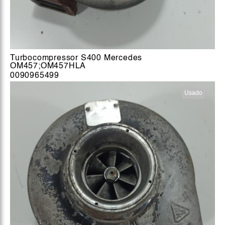
Turbocompressor S400 Mercedes
OM457;OM457HLA
0090965499
Usado