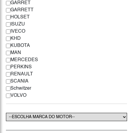
GARRET
GARRETT
HOLSET
ISUZU
IVECO
KHD
KUBOTA
MAN
MERCEDES
PERKINS
RENAULT
SCANIA
Schwitzer
VOLVO