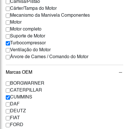
Camisa/Pistão
Cárter/Tampa do Motor
Mecanismo da Manivela Componentes
Motor
Motor completo
Suporte de Motor
Turbocompressor
Ventilação do Motor
Árvore de Cames / Comando do Motor
Marcas OEM
BORGWARNER
CATERPILLAR
CUMMINS
DAF
DEUTZ
FIAT
FORD