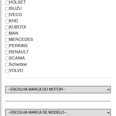
HOLSET
ISUZU
IVECO
KHD
KUBOTA
MAN
MERCEDES
PERKINS
RENAULT
SCANIA
Schwitzer
VOLVO