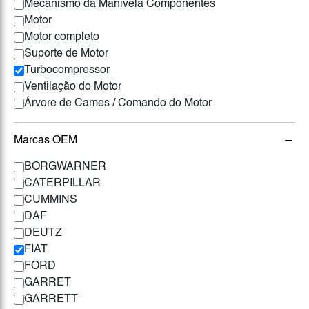
Mecanismo da Manivela Componentes
Motor
Motor completo
Suporte de Motor
Turbocompressor
Ventilação do Motor
Árvore de Cames / Comando do Motor
Marcas OEM
BORGWARNER
CATERPILLAR
CUMMINS
DAF
DEUTZ
FIAT
FORD
GARRET
GARRETT