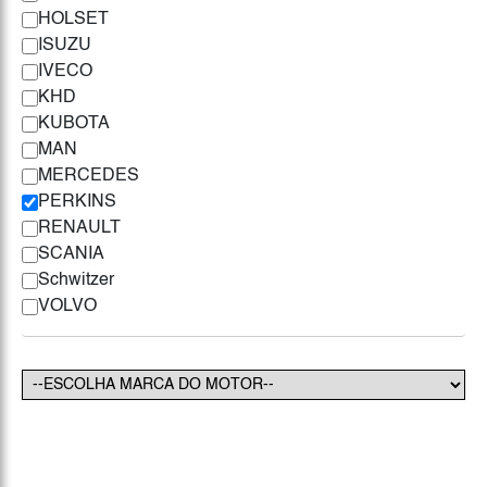
HOLSET
ISUZU
IVECO
KHD
KUBOTA
MAN
MERCEDES
PERKINS
RENAULT
SCANIA
Schwitzer
VOLVO