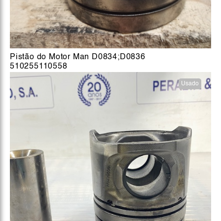
Pistão do Motor Man D0834;D0836
510255110558
Usado