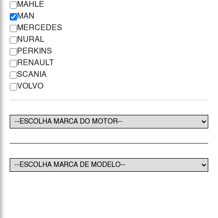
MAHLE
MAN
MERCEDES
NURAL
PERKINS
RENAULT
SCANIA
VOLVO