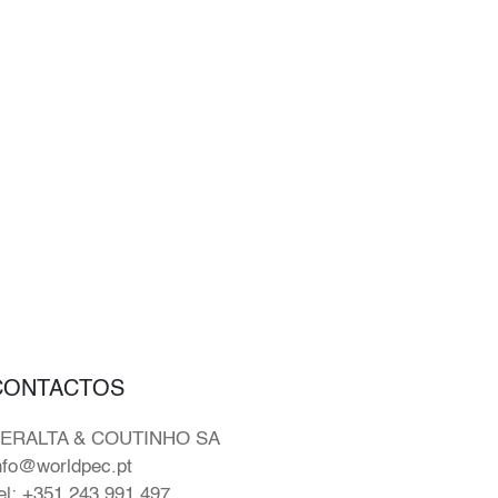
CONTACTOS
ERALTA & COUTINHO SA
nfo@worldpec.pt
el: +351 243 991 497