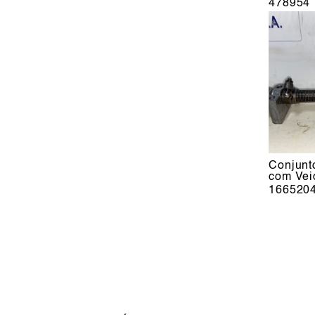
478954
Conjunt
com Vei
166520