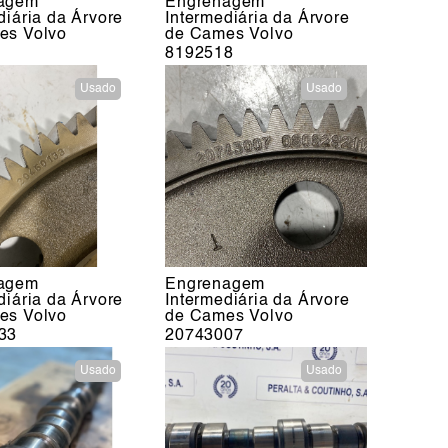
agem
Engrenagem
diária da Árvore
Intermediária da Árvore
es Volvo
de Cames Volvo
8192518
Usado
Usado
agem
Engrenagem
diária da Árvore
Intermediária da Árvore
es Volvo
de Cames Volvo
33
20743007
Usado
Usado