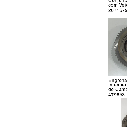
Conjunt
com Vei
207157
Engren
Intermed
de Came
479653