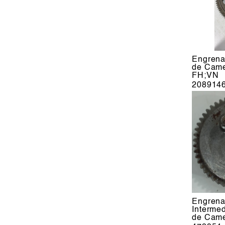
Engrena
de Came
FH;VN
208914
Engren
Intermed
de Came