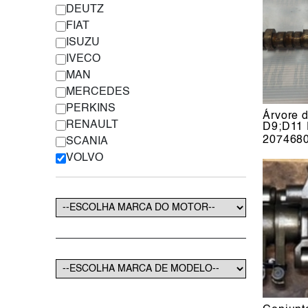
DEUTZ
FIAT
ISUZU
IVECO
MAN
MERCEDES
PERKINS
Árvore 
RENAULT
D9;D11
207468
SCANIA
VOLVO