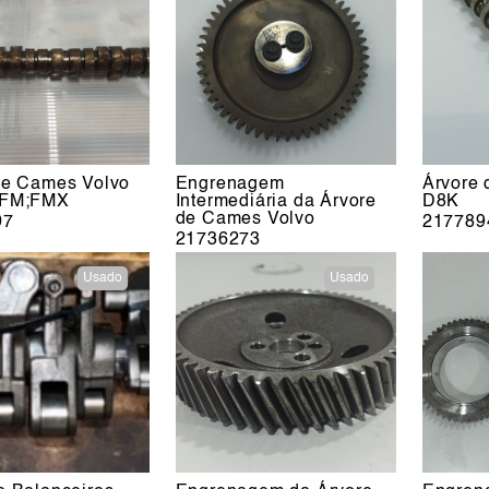
de Cames Volvo
Engrenagem
Árvore
 FM;FMX
Intermediária da Árvore
D8K
de Cames Volvo
07
217789
21736273
Usado
Usado