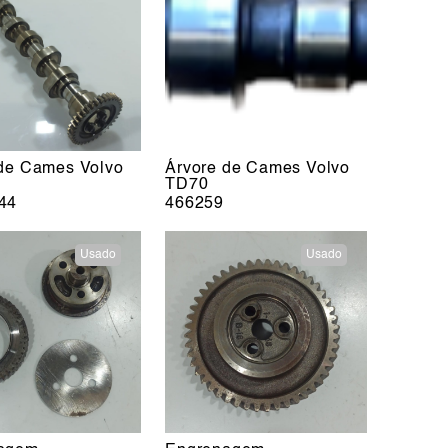
 de Cames Volvo
Árvore de Cames Volvo
TD70
44
466259
Usado
Usado