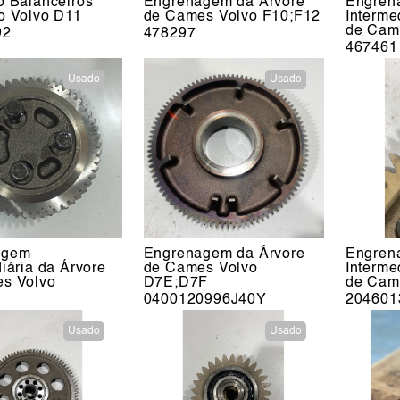
o Balanceiros
Engrenagem da Árvore
Engren
o Volvo D11
de Cames Volvo F10;F12
Interme
de Cam
92
478297
467461
Usado
Usado
agem
Engrenagem da Árvore
Engren
iária da Árvore
de Cames Volvo
Interme
s Volvo
D7E;D7F
de Cam
0400120996J40Y
204601
Usado
Usado