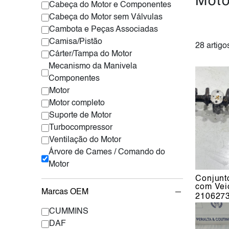
Moto
Cabeça do Motor e Componentes
Cabeça do Motor sem Válvulas
Cambota e Peças Associadas
Camisa/Pistão
28 artigo
Cárter/Tampa do Motor
Mecanismo da Manivela
Componentes
Motor
Motor completo
Suporte de Motor
Turbocompressor
Ventilação do Motor
Árvore de Cames / Comando do
Motor
Conjunt
com Vei
Marcas OEM
210627
CUMMINS
DAF