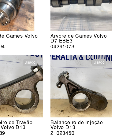
 de Cames Volvo
Árvore de Cames Volvo
D7 EBE3
94
04291073
Usado
Usado
iro de Travão
Balanceiro de Injeção
 Volvo D13
Volvo D13
89
21023450