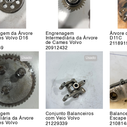
gem da Árvore
Engrenagem
Árvore
s Volvo D16
Intermediária da Árvore
D11C
de Cames Volvo
211891
69
20912432
Usado
Usado
agem
Conjunto Balanceiros
Balance
iária da Árvore
com Veio Volvo
Escape
s Volvo
21229339
210814