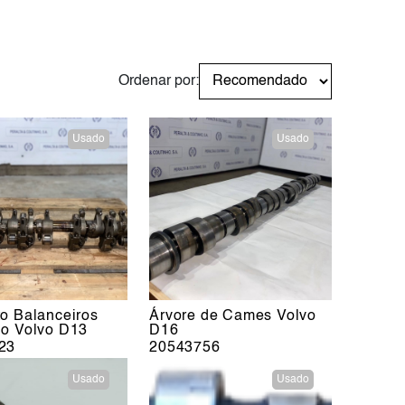
Ordenar por:
Usado
Usado
o Balanceiros
Árvore de Cames Volvo
io Volvo D13
D16
23
20543756
Usado
Usado