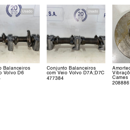
Usado
Usado
o Balanceiros
Conjunto Balanceiros
Amorte
o Volvo D6
com Veio Volvo D7A;D7C
Vibraçõ
Cames 
4
477384
208886