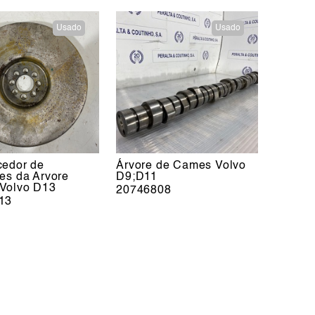
Usado
Usado
cedor de
Árvore de Cames Volvo
es da Arvore
D9;D11
Volvo D13
20746808
13