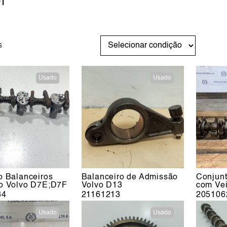
r
s
Usado
Usado
o Balanceiros
Balanceiro de Admissão
Conjunt
o Volvo D7E;D7F
Volvo D13
com Ve
34
21161213
205106
Usado
Usado