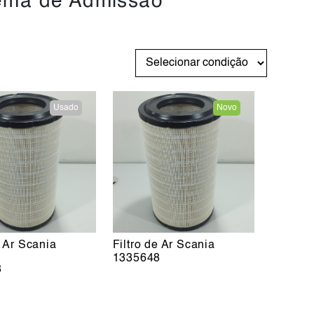
ema de Admissão
Usado
Novo
e Ar Scania
Filtro de Ar Scania
1335648
8