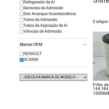
Sist
Refrigerador de Ar
Sensores de Admissão
Sist. Arranque Incandescência
Tubos de Admissão
2 artigos
Tubos de Aspiração de Ar
Válvulas de Admissão
Marcas OEM
RENAULT
SCANIA
Filtro d
144;164
133564