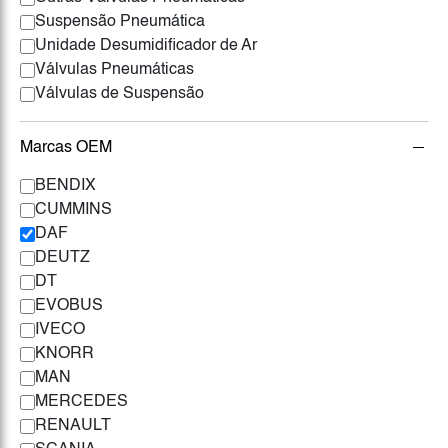
Suspensão Pneumática
Unidade Desumidificador de Ar
Válvulas Pneumáticas
Válvulas de Suspensão
Marcas OEM
BENDIX
CUMMINS
DAF
DEUTZ
DT
EVOBUS
IVECO
KNORR
MAN
MERCEDES
RENAULT