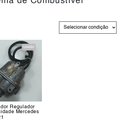
ema de Combustível
Usado
ador Regulador
cidade Mercedes
21