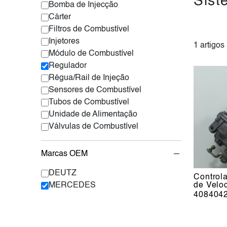
Sist
Bomba de Injecção
Cárter
Filtros de Combustível
Injetores
1 artigos
Módulo de Combustível
Regulador
Régua/Rail de Injeção
Sensores de Combustível
Tubos de Combustível
Unidade de Alimentação
Válvulas de Combustível
Marcas OEM
DEUTZ
Control
MERCEDES
de Velo
408404