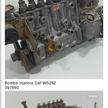
Bomba Injetora Daf WS282
397890
Usado