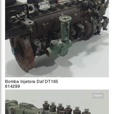
Bomba Injetora Daf DT165
614299
Usado