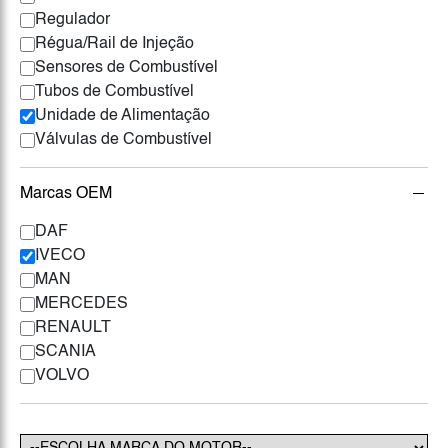
Regulador
Régua/Rail de Injeção
Sensores de Combustível
Tubos de Combustível
Unidade de Alimentação
Válvulas de Combustível
Marcas OEM
DAF
IVECO
MAN
MERCEDES
RENAULT
SCANIA
VOLVO