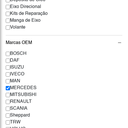
Depósito de Óleo
Eixo Direcional
Kits de Reparação
Manga de Eixo
Volante
Marcas OEM
BOSCH
DAF
ISUZU
IVECO
MAN
MERCEDES
MITSUBISHI
RENAULT
SCANIA
Sheppard
TRW