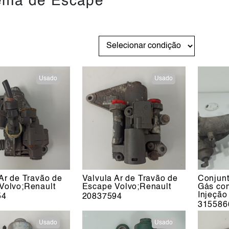
ema de Escape
Usado
Usado
Ar de Travão de
Valvula Ar de Travão de
Conjunt
Volvo;Renault
Escape Volvo;Renault
Gás co
Injeção
54
20837594
315586
Usado
Usado