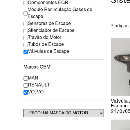
Sist
Componentes EGR
Módulo Recirculação Gases de
Escape
Sensores de Escape
7 artigos
Silenciador de Escape
Travão do Motor
Tubos de Escape
Válvulas de Escape
Marcas OEM
MAN
RENAULT
VOLVO
Valvula 
Escape 
217070