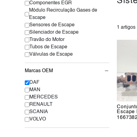
Sist
Componentes EGR
Módulo Recirculação Gases de
Escape
Sensores de Escape
1 artigos
Silenciador de Escape
Travão do Motor
Tubos de Escape
Válvulas de Escape
Marcas OEM
DAF
MAN
MERCEDES
RENAULT
Conjunt
SCANIA
Escape
166738
VOLVO