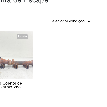
ema de Escape
Usado
o Coletor de
 Daf WS268
2