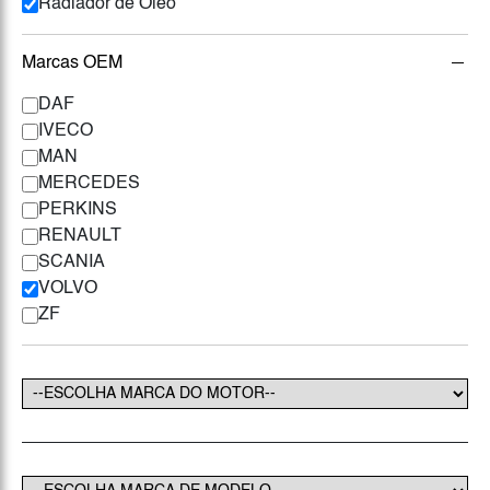
Radiador de Óleo
Marcas OEM
DAF
IVECO
MAN
MERCEDES
PERKINS
RENAULT
SCANIA
VOLVO
ZF