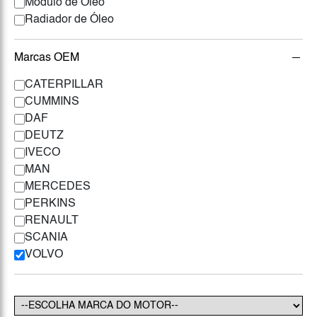
Módulo de Óleo
Radiador de Óleo
Marcas OEM
CATERPILLAR
CUMMINS
DAF
DEUTZ
IVECO
MAN
MERCEDES
PERKINS
RENAULT
SCANIA
VOLVO