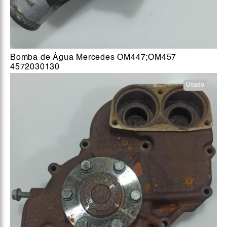
Bomba de Água Mercedes OM447;OM457
4572030130
Usado