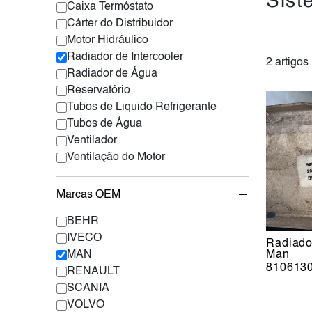
Sist
Caixa Termóstato
Cárter do Distribuidor
Motor Hidráulico
Radiador de Intercooler
2 artigos
Radiador de Água
Reservatório
Tubos de Liquido Refrigerante
Tubos de Água
Ventilador
Ventilação do Motor
Marcas OEM
BEHR
IVECO
Radiador
MAN
Man
810613
RENAULT
SCANIA
VOLVO