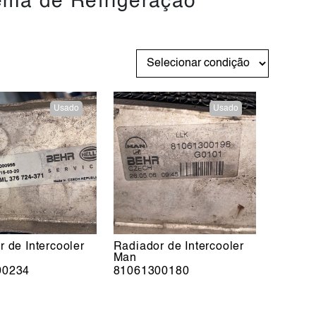
ema de Refrigeração
Usado
Usado
 de Intercooler
Radiador de Intercooler
Man
00234
81061300180