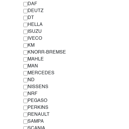
DAF
DEUTZ
DT
HELLA
ISUZU
IVECO
KM
KNORR-BREMSE
MAHLE
MAN
MERCEDES
ND
NISSENS
NRF
PEGASO
PERKINS
RENAULT
SAMPA
SCANIA