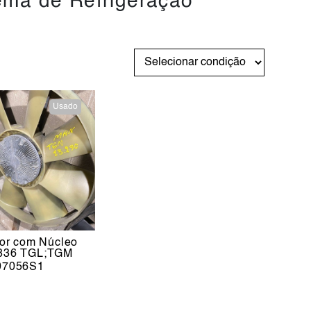
ema de Refrigeração
Usado
dor com Núcleo
836 TGL;TGM
07056S1