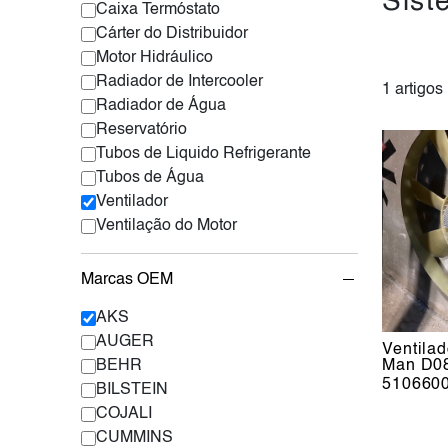
Sist
Caixa Termóstato
Cárter do Distribuidor
Motor Hidráulico
Radiador de Intercooler
1 artigos
Radiador de Água
Reservatório
Tubos de Liquido Refrigerante
Tubos de Água
Ventilador
Ventilação do Motor
Marcas OEM
AKS
AUGER
Ventila
BEHR
Man D0
510660
BILSTEIN
COJALI
CUMMINS