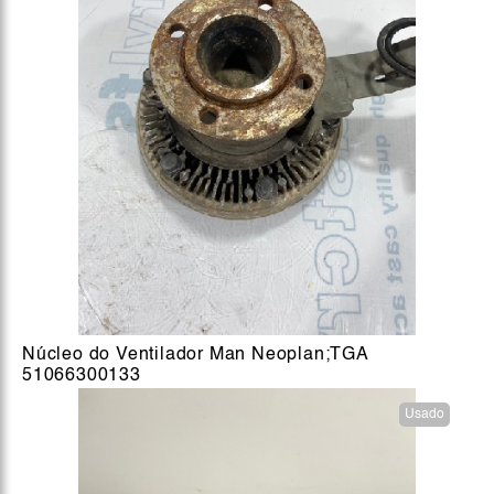
Núcleo do Ventilador Man Neoplan;TGA
51066300133
Usado