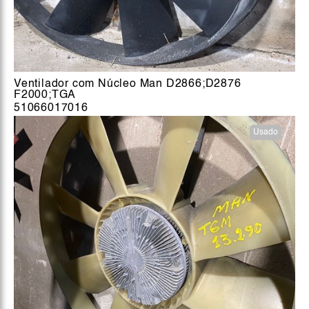
Ventilador com Núcleo Man D2866;D2876
F2000;TGA
51066017016
Usado