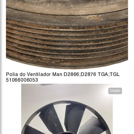
Polia do Ventilador Man D2866;D2876 TGA;TGL
51066006053
Usado