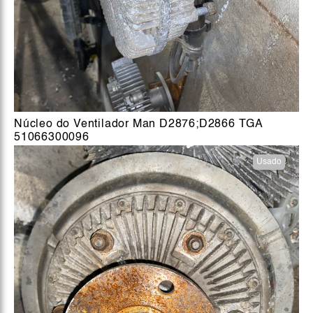
Núcleo do Ventilador Man D2876;D2866 TGA
51066300096
Usado