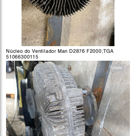
Núcleo do Ventilador Man D2876 F2000;TGA
51066300115
Usado