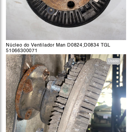
Núcleo do Ventilador Man D0824;D0834 TGL
51066300071
Usado