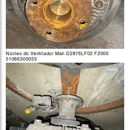
Núcleo do Ventilador Man D2876LF02 F2000
51066300055
Usado