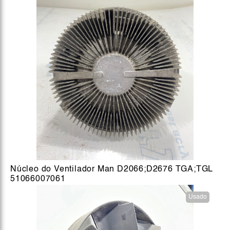
Núcleo do Ventilador Man D2066;D2676 TGA;TGL
51066007061
Usado