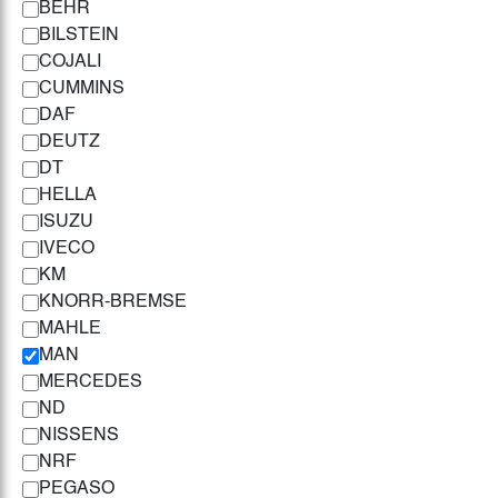
BEHR
BILSTEIN
COJALI
CUMMINS
DAF
DEUTZ
DT
HELLA
ISUZU
IVECO
KM
KNORR-BREMSE
MAHLE
MAN
MERCEDES
ND
NISSENS
NRF
PEGASO