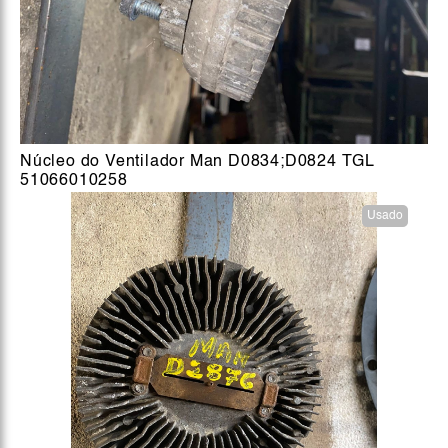
Núcleo do Ventilador Man D0834;D0824 TGL
51066010258
Usado