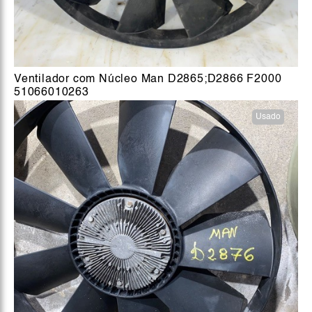
Ventilador com Núcleo Man D2865;D2866 F2000
51066010263
Usado