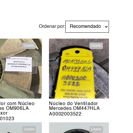
Ordenar por:
Usado
Usado
dor com Núcleo
Núcleo do Ventilador
es OM906LA
Mercedes OM447HLA
xor
A0002003522
01023
Usado
Usado