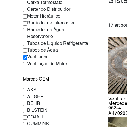
Sist
Caixa Termóstato
Cárter do Distribuidor
Motor Hidráulico
Radiador de Intercooler
17 artigo
Radiador de Água
Reservatório
Tubos de Liquido Refrigerante
Tubos de Água
Ventilador
Ventilação do Motor
Marcas OEM
AKS
AUGER
Ventila
BEHR
Mercede
963-4
BILSTEIN
A47020
COJALI
CUMMINS