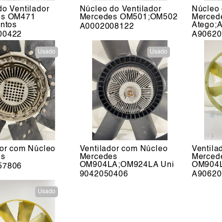
do Ventilador
Núcleo do Ventilador
Núcleo 
es OM471
Mercedes OM501;OM502
Merced
Antos
Atego;A
A0002008122
00422
A90620
Usado
Usado
dor com Núcleo
Ventilador com Núcleo
Ventila
es
Mercedes
Merced
OM904LA;OM924LA Uni
OM904L
57806
9042050406
A90620
Usado