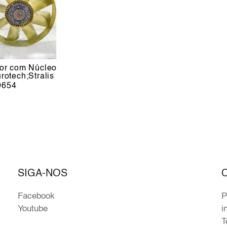
dor com Núcleo
rotech;Stralis
0654
SIGA-NOS
Facebook
P
Youtube
i
T