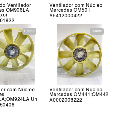
do Ventilador
Ventilador com Núcleo
es OM906LA
Mercedes OM501
xor
A5412000422
01822
Usado
Usado
dor com Núcleo
Ventilador com Núcleo
es
Mercedes OM441;OM442
A;OM924LA Uni
A0002008222
50406