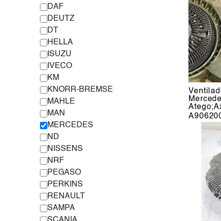
DAF
DEUTZ
DT
HELLA
ISUZU
IVECO
KM
KNORR-BREMSE
Ventila
Merced
MAHLE
Atego;A
MAN
A90620
MERCEDES
ND
NISSENS
NRF
PEGASO
PERKINS
RENAULT
SAMPA
SCANIA