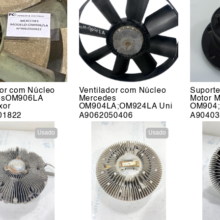
dor com Núcleo
Ventilador com Núcleo
Suporte
esOM906LA
Mercedes
Motor 
xor
OM904LA;OM924LA Uni
OM904;
01822
A9062050406
A90403
Usado
Usado