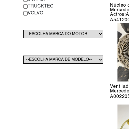
Núcleo 
TRUCKTEC
Merced
VOLVO
Actros;
A54120
Ventila
Merced
A00220