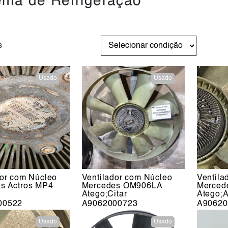
ema de Refrigeração
s
Usado
Usado
dor com Núcleo
Ventilador com Núcleo
Ventila
s Actros MP4
Mercedes OM906LA
Merced
Atego;Citar
Atego;A
00522
A9062000723
A90620
Usado
Usado