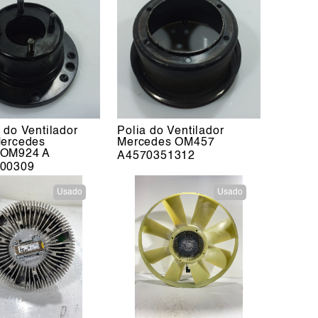
 do Ventilador
Polia do Ventilador
Mercedes
Mercedes OM457
OM924 A
A4570351312
00309
Usado
Usado