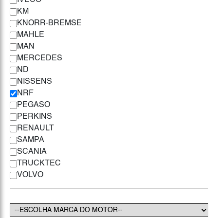
IVECO
KM
KNORR-BREMSE
MAHLE
MAN
MERCEDES
ND
NISSENS
NRF
PEGASO
PERKINS
RENAULT
SAMPA
SCANIA
TRUCKTEC
VOLVO