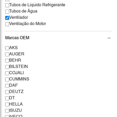
Tubos de Liquido Refrigerante
Tubos de Água
Ventilador
Ventilação do Motor
Marcas OEM
AKS
AUGER
BEHR
BILSTEIN
COJALI
CUMMINS
DAF
DEUTZ
DT
HELLA
ISUZU