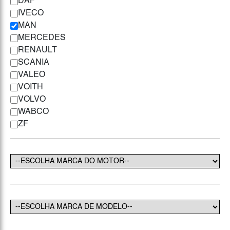
DAF
IVECO
MAN
MERCEDES
RENAULT
SCANIA
VALEO
VOITH
VOLVO
WABCO
ZF