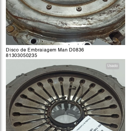
Disco de Embraiagem Man D0836
81303050235
Usado