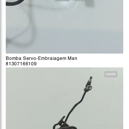
Bomba Servo-Embraiagem Man
81307166109
Usado