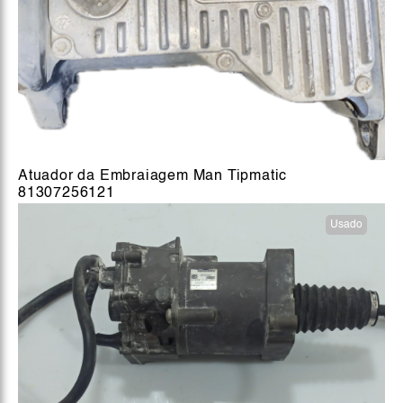
Atuador da Embraiagem Man Tipmatic
81307256121
Usado