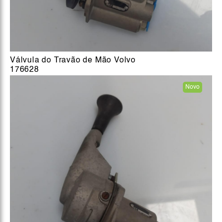
Válvula do Travão de Mão Volvo
176628
Novo