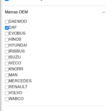
Marcas OEM
DAEWOO
DAF
EVOBUS
HINOS
HYUNDAI
IRISBUS
ISUZU
IVECO
KNORR
MAN
MERCEDES
RENAULT
VOLVO
WABCO