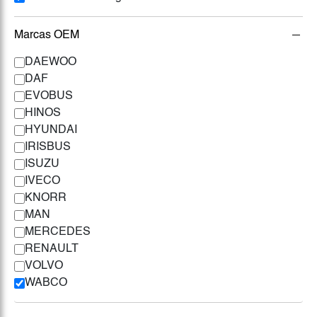
Marcas OEM
DAEWOO
DAF
EVOBUS
HINOS
HYUNDAI
IRISBUS
ISUZU
IVECO
KNORR
MAN
MERCEDES
RENAULT
VOLVO
WABCO