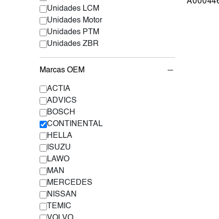
A00044
Unidades LCM
Unidades Motor
Unidades PTM
Unidades ZBR
Marcas OEM
ACTIA
ADVICS
BOSCH
CONTINENTAL
HELLA
ISUZU
LAWO
MAN
MERCEDES
NISSAN
TEMIC
VOLVO