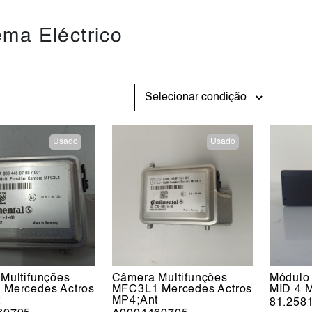
ema Eléctrico
Usado
Usado
Multifunções
Câmera Multifunções
Módulo
Mercedes Actros
MFC3L1 Mercedes Actros
MID 4 
t
MP4;Ant
81.258