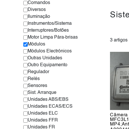
Comandos
Diversos
Sist
Iluminação
Instrumentos/Sistema
Interruptores/Botões
Motor Limpa Pára-brisas
3 artigos
Módulos
Módulos Electrónicos
Outras Unidades
Outro Equipamento
Regulador
Relés
Sensores
Sist. Arranque
Unidades ABS/EBS
Unidades ECAS/ECS
Unidades ELC
Câmera 
MFC3L1 
Unidades FFR
MP4;An
Unidades FR