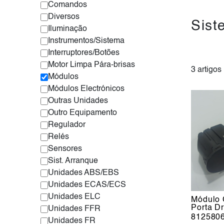
Comandos
Diversos
Sist
Iluminação
Instrumentos/Sistema
Interruptores/Botões
Motor Limpa Pára-brisas
3 artigos
Módulos
Módulos Electrónicos
Outras Unidades
Outro Equipamento
Regulador
Relés
Sensores
Sist. Arranque
Unidades ABS/EBS
Unidades ECAS/ECS
Unidades ELC
Módulo
Porta Dr
Unidades FFR
812580
Unidades FR