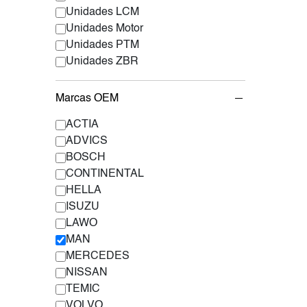
Unidades LCM
Unidades Motor
Unidades PTM
Unidades ZBR
Marcas OEM
ACTIA
ADVICS
BOSCH
CONTINENTAL
HELLA
ISUZU
LAWO
MAN
MERCEDES
NISSAN
TEMIC
VOLVO