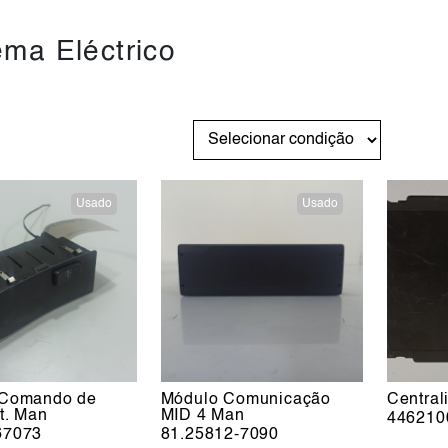
ema Eléctrico
Usado
Usado
 Comando de
Módulo Comunicação
Centra
t. Man
MID 4 Man
446210
67073
81.25812-7090