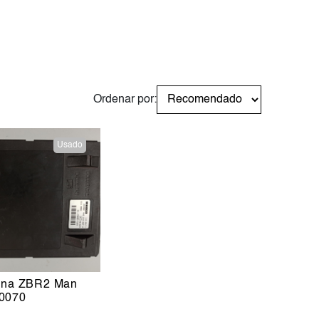
Ordenar por:
Usado
lina ZBR2 Man
0070